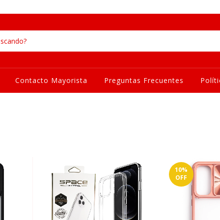
Contacto Mayorista
Preguntas Frecuentes
Polít
10
%
OFF