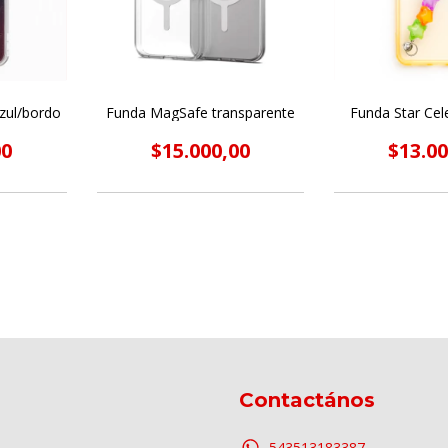
zul/bordo
Funda MagSafe transparente
Funda Star Cel
00
$15.000,00
$13.00
Contactános
543513183387