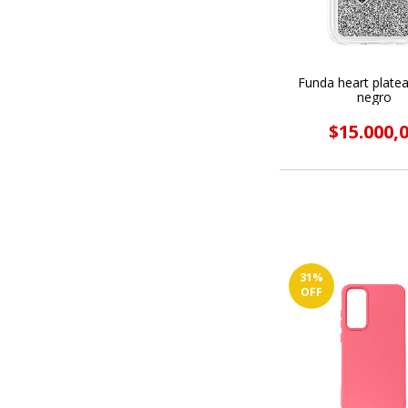
Funda heart plate
negro
$15.000,
31
%
OFF