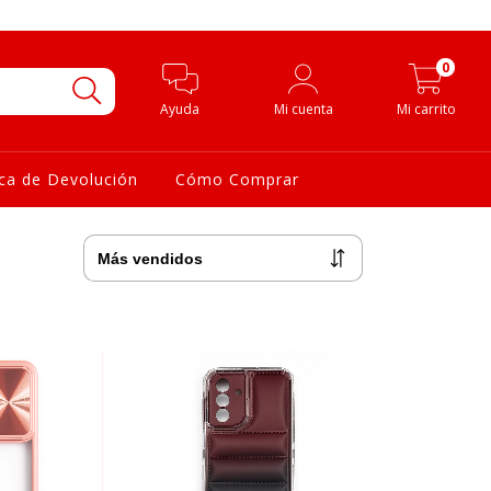
0
Ayuda
Mi cuenta
Mi carrito
ica de Devolución
Cómo Comprar