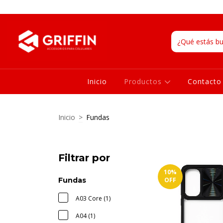
Inicio
Productos
Contacto
Inicio
>
Fundas
Filtrar por
10
%
Fundas
OFF
A03 Core (1)
A04 (1)