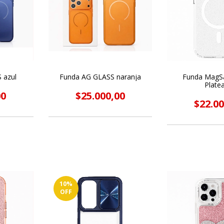
 azul
Funda AG GLASS naranja
Funda MagSa
Plate
00
$25.000,00
$22.00
10
%
OFF