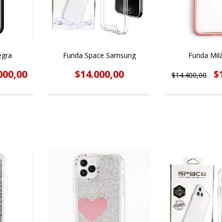
egra
Funda Space Samsung
Funda Mil
000,00
$14.000,00
$
$14.400,00