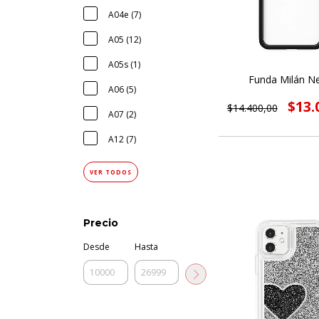
A04e (7)
A05 (12)
A05s (1)
Funda Milán N
A06 (5)
$13.
$14.400,00
A07 (2)
A12 (7)
VER TODOS
Precio
Desde
Hasta