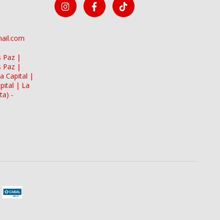
mail.com
s Paz |
s Paz |
a Capital |
pital | La
ta) -