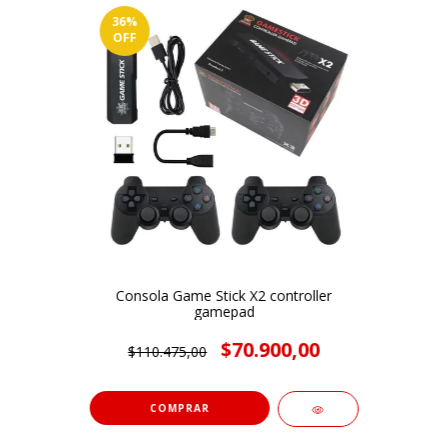
36
%
OFF
Consola Game Stick X2 controller
gamepad
$70.900,00
$110.475,00