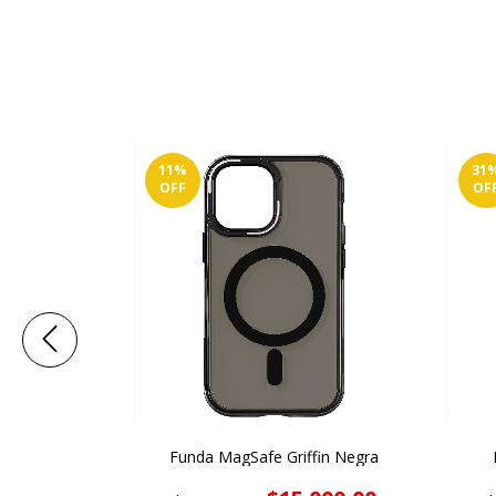
11
%
31
OFF
OF
ila
Funda MagSafe Griffin Negra