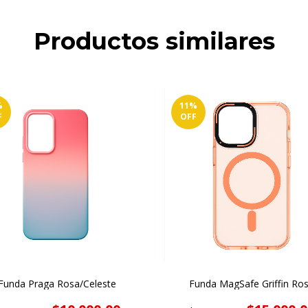
Productos similares
%
11
%
F
OFF
Funda Praga Rosa/Celeste
Funda MagSafe Griffin Ro