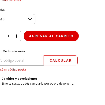
r más detalles
ndas
regas para el CP:
CAMBIAR CP
Medios de envío
CALCULAR
sé mi código postal
Cambios y devoluciones
Si no te gusta, podés cambiarlo por otro o devolverlo.