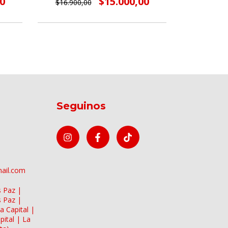
0
$15.000,00
$16.900,00
$16.900
Seguinos
mail.com
s Paz |
s Paz |
a Capital |
pital | La