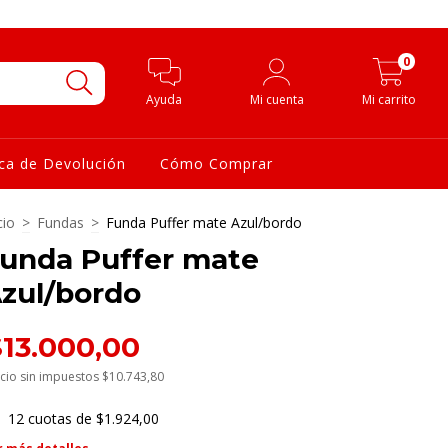
0
Ayuda
Mi cuenta
Mi carrito
ica de Devolución
Cómo Comprar
cio
>
Fundas
>
Funda Puffer mate Azul/bordo
unda Puffer mate
zul/bordo
$13.000,00
cio sin impuestos
$10.743,80
12
cuotas de
$1.924,00