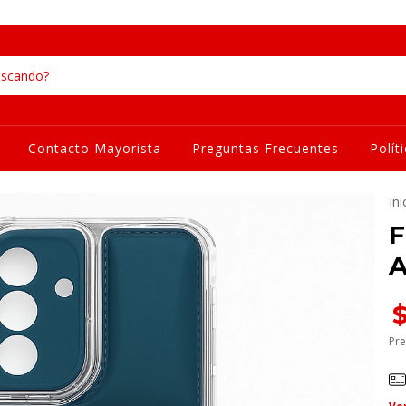
Contacto Mayorista
Preguntas Frecuentes
Polít
Ini
F
A
Pre