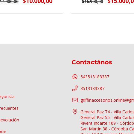
$10.000,00
$15.000,0
14.400,00
$16.900,00
Contactános
543513183387
3513183387
yorista
griffinaccesorios.online@g
recuentes
General Paz 74 - Villa Carlo
General Paz 55 - Villa Carlo
Devolución
Rivera Indarte 109 - Córdob
San Martín 38 - Córdoba Ca
rar