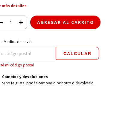
r más detalles
regas para el CP:
CAMBIAR CP
Medios de envío
CALCULAR
sé mi código postal
Cambios y devoluciones
Si no te gusta, podés cambiarlo por otro o devolverlo.