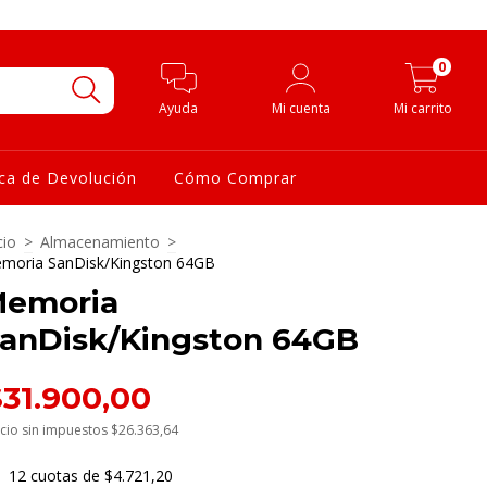
0
Ayuda
Mi cuenta
Mi carrito
ica de Devolución
Cómo Comprar
cio
>
Almacenamiento
>
moria SanDisk/Kingston 64GB
emoria
anDisk/Kingston 64GB
$31.900,00
cio sin impuestos
$26.363,64
12
cuotas de
$4.721,20