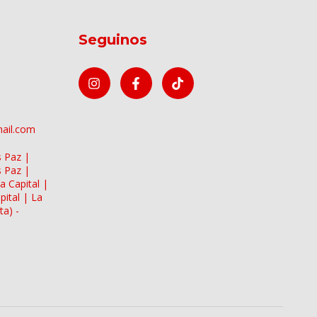
Seguinos
mail.com
s Paz |
s Paz |
a Capital |
pital | La
ta) -